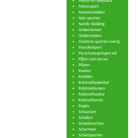
Meten en feedback
Motorsport
Mountainbiken
Niet sporten
Nordic Walking
Ondernemen
Onderzoeken
Oosterse sporten overig
Paardensport
Parachutespringen ed
Pijlers van succes
Pilates
Roeien
Rolskiën
Rolstoelbasketbal
Rolstoeldansen
Rolstoelhockey
Rolstoeltennis
Rugby
Schaatsen
Schaken
Scheidsrechter
Schermen
Schietsporten