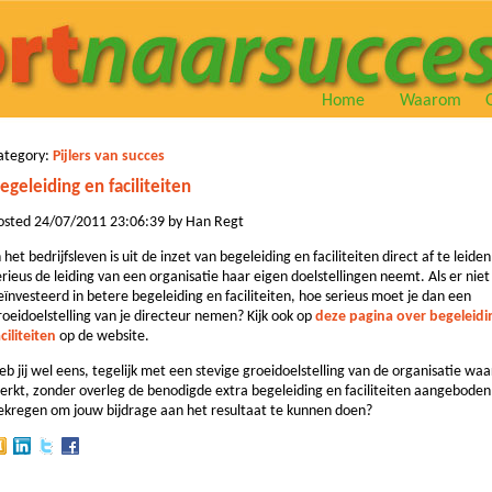
Home
Waarom
ategory:
Pijlers van succes
egeleiding en faciliteiten
osted 24/07/2011 23:06:39 by Han Regt
n het bedrijfsleven is uit de inzet van begeleiding en faciliteiten direct af te leide
erieus de leiding van een organisatie haar eigen doelstellingen neemt. Als er nie
eïnvesteerd in betere begeleiding en faciliteiten, hoe serieus moet je dan een
roeidoelstelling van je directeur nemen? Kijk ook op
deze pagina over begeleidi
aciliteiten
op de website.
eb jij wel eens, tegelijk met een stevige groeidoelstelling van de organisatie waa
erkt, zonder overleg de benodigde extra begeleiding en faciliteiten aangeboden
ekregen om jouw bijdrage aan het resultaat te kunnen doen?