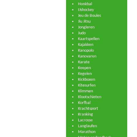
Honkbal
IJshockey
Jeu de Boules
Jiu Jitsu
Jongleren
Judo
Kaartspellen
Kajakken
Kanopolo
Kanovaren
Karate
Keepen
Kegelen
Kickboxen
Kitesurfen
Klimmen
Klootschieten
Korfbal
Krachtsport
Kranking
Lacrosse
Langlaufen
Marathon