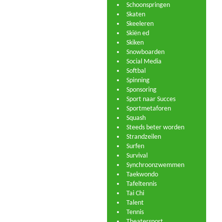
Schoonspringen
Skaten
Skeeleren
Skiën ed
Skiken
Snowboarden
Social Media
Softbal
Spinning
Sponsoring
Sport naar Succes
Sportmetaforen
Squash
Steeds beter worden
Strandzeilen
Surfen
Survival
Synchroonzwemmen
Taekwondo
Tafeltennis
Tai Chi
Talent
Tennis
Theatersport