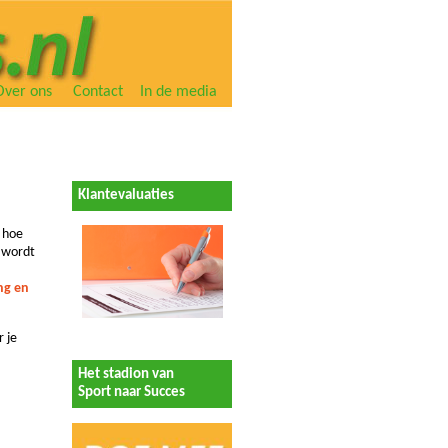
Over ons
Contact
In de media
Klantevaluaties
n hoe
t wordt
ng en
r je
Het stadion van
Sport naar Succes