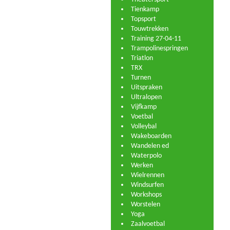
Tienkamp
Topsport
Touwtrekken
Training 27-04-11
Trampolinespringen
Triatlon
TRX
Turnen
Uitspraken
Ultralopen
Vijfkamp
Voetbal
Volleybal
Wakeboarden
Wandelen ed
Waterpolo
Werken
Wielrennen
Windsurfen
Workshops
Worstelen
Yoga
Zaalvoetbal