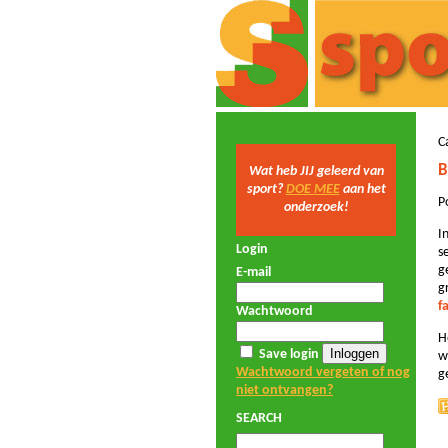
C
B
Wat heb JIJ geleerd van
sport?
DOE MEE
aan het
P
onderzoek!
I
Login
s
g
E-mail
g
f
Wachtwoord
H
Save login
w
Wachtwoord vergeten of nog
g
niet ontvangen?
SEARCH