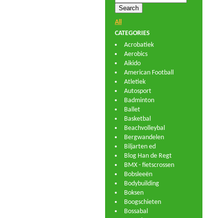
All
CATEGORIES
Acrobatiek
Aerobics
Aikido
American Football
Atletiek
Autosport
Badminton
Ballet
Basketbal
Beachvolleybal
Bergwandelen
Biljarten ed
Blog Han de Regt
BMX - fietscrossen
Bobsleeën
Bodybuilding
Boksen
Boogschieten
Bossabal