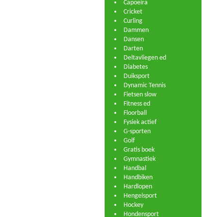
Capoeira
Cricket
Curling
Dammen
Dansen
Darten
Deltavliegen ed
Diabetes
Duiksport
Dynamic Tennis
Fietsen slow
Fitness ed
Floorball
Fysiek actief
G-sporten
Golf
Gratis boek
Gymnastiek
Handbal
Handbiken
Hardlopen
Hengelsport
Hockey
Hondensport