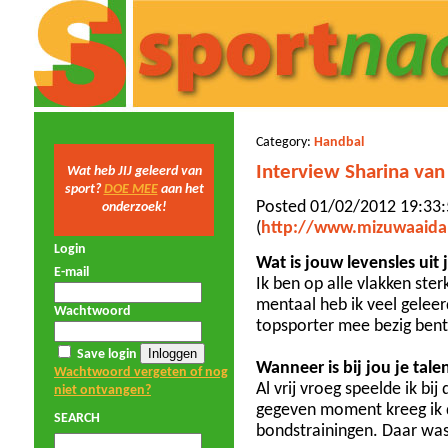
Category:
Handbal
Interview Sharina van
Wat heb JIJ geleerd van
sport?
DOE MEE
aan het
Posted 01/02/2012 19:33:
onderzoek!
(
http://www.mizuwaaidal
Login
Wat is jouw levensles uit
E-mail
Ik ben op alle vlakken st
mentaal heb ik veel geleer
Wachtwoord
topsporter mee bezig bent
Save login
Wanneer is bij jou je tale
Wachtwoord vergeten of nog
Al vrij vroeg speelde ik bij
niet ontvangen?
gegeven moment kreeg ik 
SEARCH
bondstrainingen. Daar was