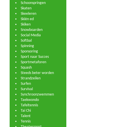
Schoonspringen
Skaten
Skeeleren
Skiën ed
Skiken
Snowboarden
Social Media
Softbal
Spinning
Sponsoring
Sport naar Succes
Sportmetaforen
Squash
Steeds beter worden
Strandzeilen
Surfen
Survival
Synchroonzwemmen
Taekwondo
Tafeltennis
Tai Chi
Talent
Tennis
Theatersport