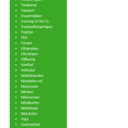
Tienkamp
Topsport
Touwtrekken
Training 27-04-11
Trampolinespringen
Triatlon
TRX
Turnen
Uitspraken
Ultralopen
Vijfkamp
Voetbal
Volleybal
Wakeboarden
Wandelen ed
Waterpolo
Werken
Wielrennen
Windsurfen
Workshops
Worstelen
Yoga
Zaalvoetbal