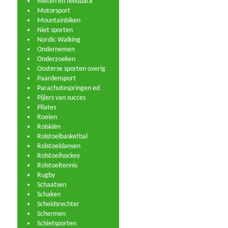
Meten en feedback
Motorsport
Mountainbiken
Niet sporten
Nordic Walking
Ondernemen
Onderzoeken
Oosterse sporten overig
Paardensport
Parachutespringen ed
Pijlers van succes
Pilates
Roeien
Rolskiën
Rolstoelbasketbal
Rolstoeldansen
Rolstoelhockey
Rolstoeltennis
Rugby
Schaatsen
Schaken
Scheidsrechter
Schermen
Schietsporten