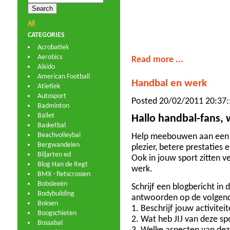
All
CATEGORIES
Acrobatiek
Aerobics
Read more ...
Aikido
American Football
Handbal en werk
Atletiek
Autosport
Posted 20/02/2011 20:37:
Badminton
Ballet
Hallo handbal-fans,
Basketbal
Beachvolleybal
Help meebouwen aan een 
Bergwandelen
plezier, betere prestaties
Biljarten ed
Ook in jouw sport zitten v
Blog Han de Regt
werk.
BMX - fietscrossen
Bobsleeën
Schrijf een blogbericht in 
Bodybuilding
antwoorden op de volgen
Boksen
1. Beschrijf jouw activitei
Boogschieten
2. Wat heb JIJ van deze sp
Bossabal