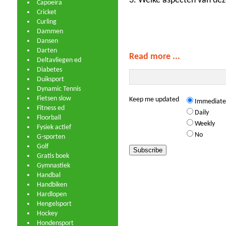
3. Welke aspecten van deze
Capoeira
Cricket
Curling
Dammen
Dansen
Darten
Read more ...
Deltavliegen ed
Diabetes
Duiksport
Dynamic Tennis
Fietsen slow
Keep me updated
Immediate
Fitness ed
Daily
Floorball
Weekly
Fysiek actief
No
G-sporten
Golf
Gratis boek
Gymnastiek
Handbal
Handbiken
Hardlopen
Hengelsport
Hockey
Hondensport