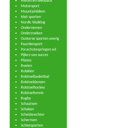
Meten en feedback
Motorsport
Mountainbiken
Niet sporten
Nordic Walking
Ondernemen
Onderzoeken
Oosterse sporten overig
Paardensport
Parachutespringen ed
Pijlers van succes
Pilates
Roeien
Rolskiën
Rolstoelbasketbal
Rolstoeldansen
Rolstoelhockey
Rolstoeltennis
Rugby
Schaatsen
Schaken
Scheidsrechter
Schermen
Schietsporten