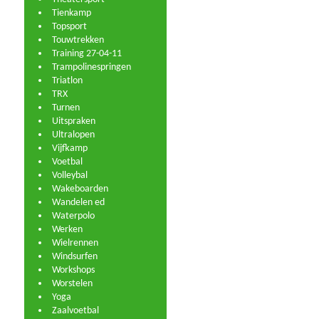
Tienkamp
Topsport
Touwtrekken
Training 27-04-11
Trampolinespringen
Triatlon
TRX
Turnen
Uitspraken
Ultralopen
Vijfkamp
Voetbal
Volleybal
Wakeboarden
Wandelen ed
Waterpolo
Werken
Wielrennen
Windsurfen
Workshops
Worstelen
Yoga
Zaalvoetbal