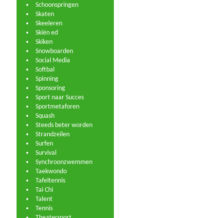
Schoonspringen
Skaten
Skeeleren
Skiën ed
Skiken
Snowboarden
Social Media
Softbal
Spinning
Sponsoring
Sport naar Succes
Sportmetaforen
Squash
Steeds beter worden
Strandzeilen
Surfen
Survival
Synchroonzwemmen
Taekwondo
Tafeltennis
Tai Chi
Talent
Tennis
Theatersport