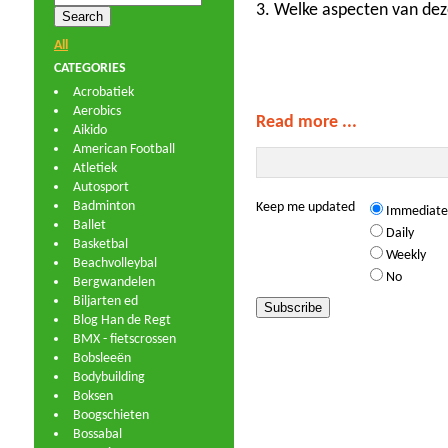
3. Welke aspecten van deze
All
CATEGORIES
Acrobatiek
Aerobics
Read more ...
Aikido
American Football
Atletiek
Autosport
Badminton
Keep me updated
Immediate
Ballet
Daily
Basketbal
Weekly
Beachvolleybal
No
Bergwandelen
Biljarten ed
Blog Han de Regt
BMX - fietscrossen
Bobsleeën
Bodybuilding
Boksen
Boogschieten
Bossabal