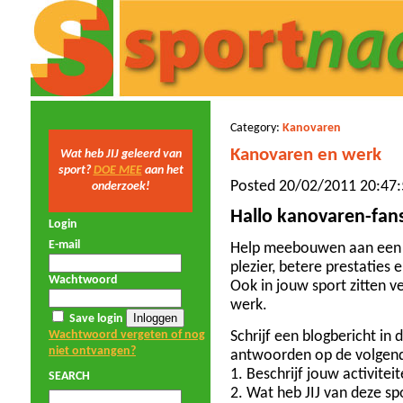
Category:
Kanovaren
Kanovaren en werk
Wat heb JIJ geleerd van
sport?
DOE MEE
aan het
Posted 20/02/2011 20:47:
onderzoek!
Hallo kanovaren-fan
Login
E-mail
Help meebouwen aan een 
plezier, betere prestaties
Wachtwoord
Ook in jouw sport zitten v
werk.
Save login
Wachtwoord vergeten of nog
Schrijf een blogbericht in 
niet ontvangen?
antwoorden op de volgen
1. Beschrijf jouw activitei
SEARCH
2. Wat heb JIJ van deze sp