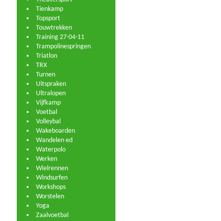
Tienkamp
Topsport
Touwtrekken
Training 27-04-11
Trampolinespringen
Triatlon
TRX
Turnen
Uitspraken
Ultralopen
Vijfkamp
Voetbal
Volleybal
Wakeboarden
Wandelen ed
Waterpolo
Werken
Wielrennen
Windsurfen
Workshops
Worstelen
Yoga
Zaalvoetbal