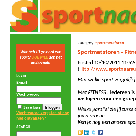
Category:
Sportmetaforen
Sportmetaforen - Fitn
Wat heb JIJ geleerd van
sport?
DOE MEE
aan het
Posted 10/10/2011 11:52
onderzoek!
(
Http://www.sportnaarsu
Login
Met welke sport vergelijk 
E-mail
Met FITNESS
:
Iedereen is
Wachtwoord
we bijeen voor een groep
Save login
Welke parallel zie jij tuss
Wachtwoord vergeten of nog
jouw reactie.
niet ontvangen?
Ken je nog een andere spo
SEARCH