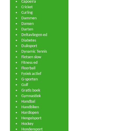
Capoeira
Cricket
Curling
Dammen
Dansen
Darten
Deltavliegen ed
Diabetes
Duiksport
Dynamic Tennis
Fietsen slow
Fitness ed
Floorball
Fysiek actief
G-sporten
Golf
Gratis boek
Gymnastiek
Handbal
Handbiken
Hardlopen
Hengelsport
Hockey
Hondensport