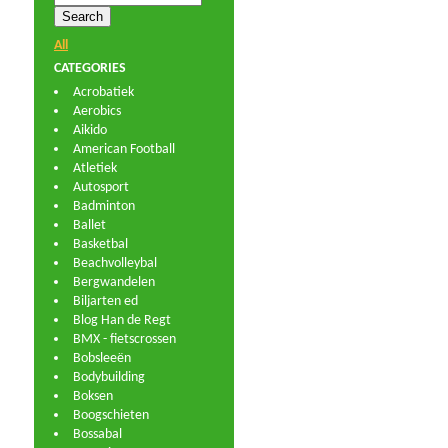
All
CATEGORIES
Acrobatiek
Aerobics
Aikido
American Football
Atletiek
Autosport
Badminton
Ballet
Basketbal
Beachvolleybal
Bergwandelen
Biljarten ed
Blog Han de Regt
BMX - fietscrossen
Bobsleeën
Bodybuilding
Boksen
Boogschieten
Bossabal