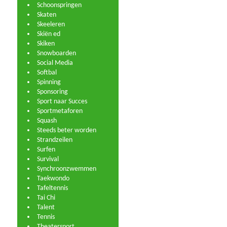
Schoonspringen
Skaten
Skeeleren
Skiën ed
Skiken
Snowboarden
Social Media
Softbal
Spinning
Sponsoring
Sport naar Succes
Sportmetaforen
Squash
Steeds beter worden
Strandzeilen
Surfen
Survival
Synchroonzwemmen
Taekwondo
Tafeltennis
Tai Chi
Talent
Tennis
Theatersport