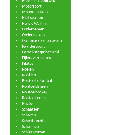
Meten en feedback
Motorsport
Mountainbiken
Niet sporten
Nordic Walking
Ondernemen
Onderzoeken
Oosterse sporten overig
Paardensport
Parachutespringen ed
Pijlers van succes
Pilates
Roeien
Rolskiën
Rolstoelbasketbal
Rolstoeldansen
Rolstoelhockey
Rolstoeltennis
Rugby
Schaatsen
Schaken
Scheidsrechter
Schermen
Schietsporten