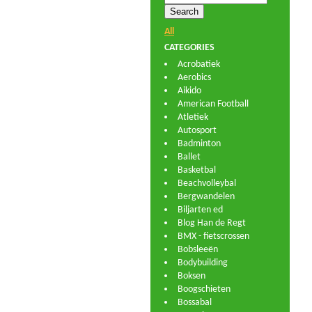
All
CATEGORIES
Acrobatiek
Aerobics
Aikido
American Football
Atletiek
Autosport
Badminton
Ballet
Basketbal
Beachvolleybal
Bergwandelen
Biljarten ed
Blog Han de Regt
BMX - fietscrossen
Bobsleeën
Bodybuilding
Boksen
Boogschieten
Bossabal