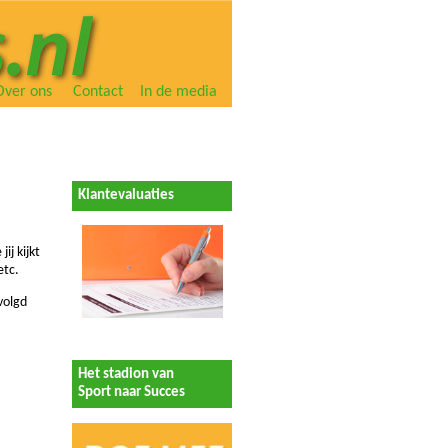
Over ons
Contact
In de media
Klantevaluaties
ij kijkt
etc.
volgd
Het stadion van
Sport naar Succes