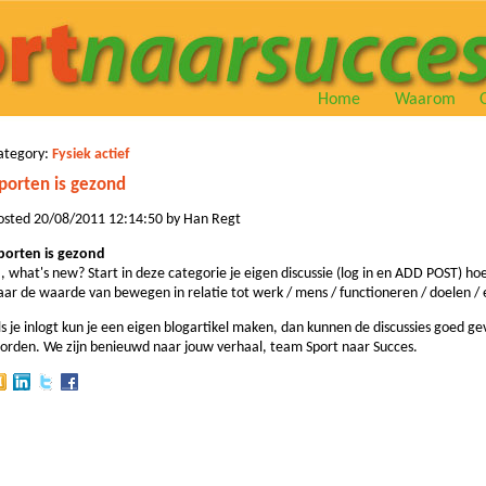
Home
Waarom
ategory:
Fysiek actief
porten is gezond
osted 20/08/2011 12:14:50 by Han Regt
porten is gezond
a, what's new? Start in deze categorie je eigen discussie (log in en ADD POST) hoe j
aar de waarde van bewegen in relatie tot werk / mens / functioneren / doelen / 
ls je inlogt kun je een eigen blogartikel maken, dan kunnen de discussies goed ge
orden. We zijn benieuwd naar jouw verhaal, team Sport naar Succes.