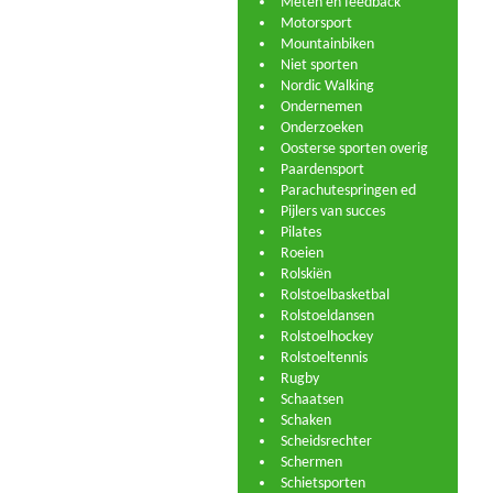
Meten en feedback
Motorsport
Mountainbiken
Niet sporten
Nordic Walking
Ondernemen
Onderzoeken
Oosterse sporten overig
Paardensport
Parachutespringen ed
Pijlers van succes
Pilates
Roeien
Rolskiën
Rolstoelbasketbal
Rolstoeldansen
Rolstoelhockey
Rolstoeltennis
Rugby
Schaatsen
Schaken
Scheidsrechter
Schermen
Schietsporten