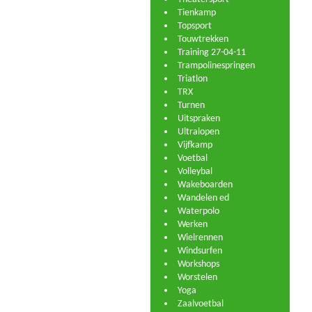
Tienkamp
Topsport
Touwtrekken
Training 27-04-11
Trampolinespringen
Triatlon
TRX
Turnen
Uitspraken
Ultralopen
Vijfkamp
Voetbal
Volleybal
Wakeboarden
Wandelen ed
Waterpolo
Werken
Wielrennen
Windsurfen
Workshops
Worstelen
Yoga
Zaalvoetbal