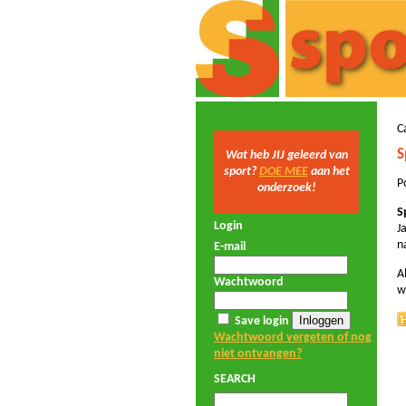
C
S
Wat heb JIJ geleerd van
sport?
DOE MEE
aan het
P
onderzoek!
S
Login
J
n
E-mail
A
Wachtwoord
w
Save login
Wachtwoord vergeten of nog
niet ontvangen?
SEARCH