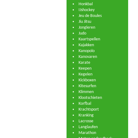
Honkbal
IJshockey
Jeu de Boules
Jiu Jitsu
Jongleren
Judo
Kaartspellen
Kajakken
Kanopolo
Kanovaren
Karate
Keepen
Kegelen
Kickboxen
Kitesurfen
Klimmen
Klootschieten
Korfbal
Krachtsport
Kranking
Lacrosse
Langlaufen
Marathon