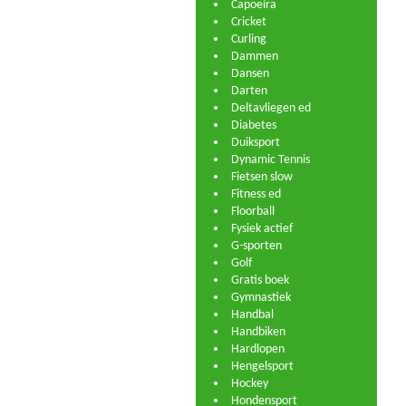
Capoeira
Cricket
Curling
Dammen
Dansen
Darten
Deltavliegen ed
Diabetes
Duiksport
Dynamic Tennis
Fietsen slow
Fitness ed
Floorball
Fysiek actief
G-sporten
Golf
Gratis boek
Gymnastiek
Handbal
Handbiken
Hardlopen
Hengelsport
Hockey
Hondensport