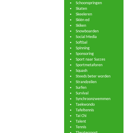
Schoonspringen
Skaten
Skeeleren
Skiën ed
Skiken
Snowboarden
Social Media
Softbal
Spinning
Sponsoring
Sport naar Succes
Sportmetaforen
Squash
Steeds beter worden
Strandzeilen
Surfen
Survival
Synchroonzwemmen
Taekwondo
Tafeltennis
Tai Chi
Talent
Tennis
Theatersport