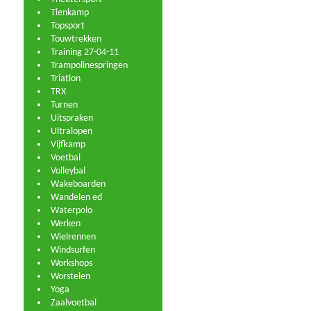
Tienkamp
Topsport
Touwtrekken
Training 27-04-11
Trampolinespringen
Triatlon
TRX
Turnen
Uitspraken
Ultralopen
Vijfkamp
Voetbal
Volleybal
Wakeboarden
Wandelen ed
Waterpolo
Werken
Wielrennen
Windsurfen
Workshops
Worstelen
Yoga
Zaalvoetbal