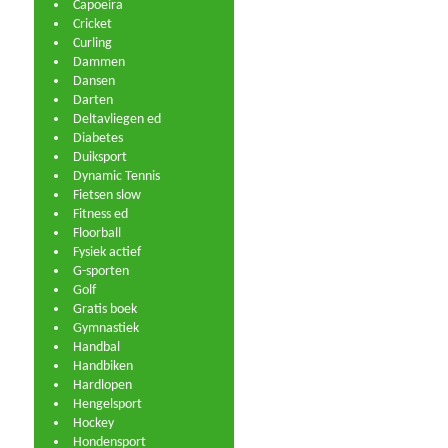
Capoeira
Cricket
Curling
Dammen
Dansen
Darten
Deltavliegen ed
Diabetes
Duiksport
Dynamic Tennis
Fietsen slow
Fitness ed
Floorball
Fysiek actief
G-sporten
Golf
Gratis boek
Gymnastiek
Handbal
Handbiken
Hardlopen
Hengelsport
Hockey
Hondensport