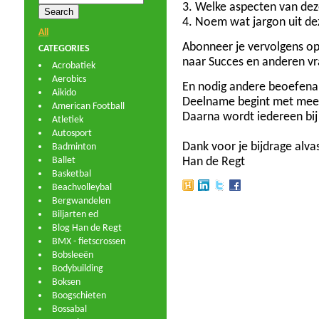
3. Welke aspecten van deze
4. Noem wat jargon uit dez
All
Abonneer je vervolgens op
CATEGORIES
naar Succes en anderen vr
Acrobatiek
Aerobics
En nodig andere beoefenar
Aikido
Deelname begint met mee
American Football
Daarna wordt iedereen bij
Atletiek
Autosport
Dank voor je bijdrage alvas
Badminton
Ballet
Han de Regt
Basketbal
Beachvolleybal
Bergwandelen
Biljarten ed
Blog Han de Regt
BMX - fietscrossen
Bobsleeën
Bodybuilding
Boksen
Boogschieten
Bossabal