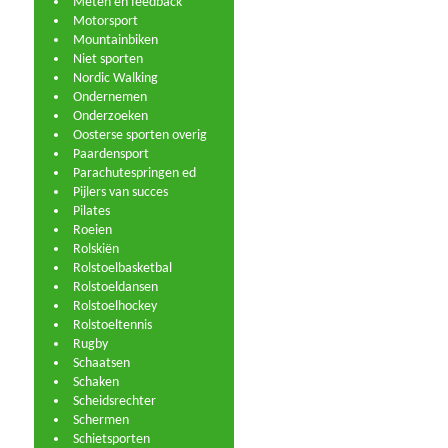
Meten en feedback
Motorsport
Mountainbiken
Niet sporten
Nordic Walking
Ondernemen
Onderzoeken
Oosterse sporten overig
Paardensport
Parachutespringen ed
Pijlers van succes
Pilates
Roeien
Rolskiën
Rolstoelbasketbal
Rolstoeldansen
Rolstoelhockey
Rolstoeltennis
Rugby
Schaatsen
Schaken
Scheidsrechter
Schermen
Schietsporten