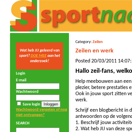
Category:
Zeilen
Zeilen en werk
Wat heb JIJ geleerd van
sport?
DOE MEE
aan het
Posted 20/03/2011 14:07:
onderzoek!
Hallo zeil-fans, welk
Login
E-mail
Help meebouwen aan een 
plezier, betere prestaties
Wachtwoord
Ook in jouw sport zitten v
werk.
Save login
Wachtwoord vergeten of nog
Schrijf een blogbericht in 
niet ontvangen?
antwoorden op de volgen
1. Beschrijf jouw activitei
SEARCH
2. Wat heb JIJ van deze sp