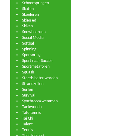
Schoonspringen
Skaten
Skeeleren
Skiën ed
Skiken
Snowboarden
Social Media
Softbal
Spinning
Sponsoring
Sport naar Succes
Sportmetaforen
Squash
Steeds beter worden
Strandzeilen
Surfen
Survival
Synchroonzwemmen
Taekwondo
Tafeltennis
Tai Chi
Talent
Tennis
Theatersport