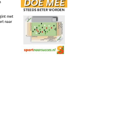
n
gint met
rt naar