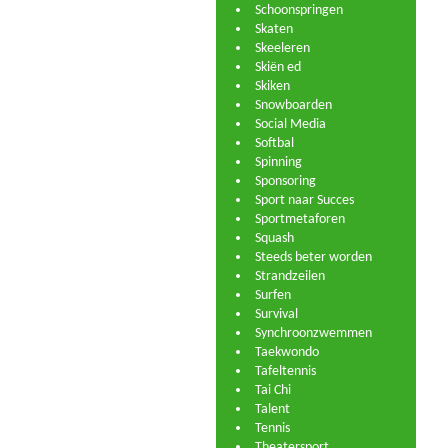
Schoonspringen
Skaten
Skeeleren
Skiën ed
Skiken
Snowboarden
Social Media
Softbal
Spinning
Sponsoring
Sport naar Succes
Sportmetaforen
Squash
Steeds beter worden
Strandzeilen
Surfen
Survival
Synchroonzwemmen
Taekwondo
Tafeltennis
Tai Chi
Talent
Tennis
Theatersport