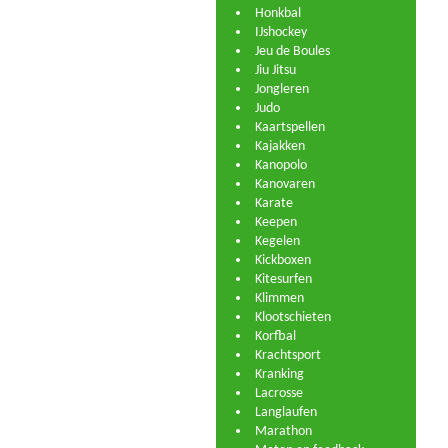
Honkbal
IJshockey
Jeu de Boules
Jiu Jitsu
Jongleren
Judo
Kaartspellen
Kajakken
Kanopolo
Kanovaren
Karate
Keepen
Kegelen
Kickboxen
Kitesurfen
Klimmen
Klootschieten
Korfbal
Krachtsport
Kranking
Lacrosse
Langlaufen
Marathon