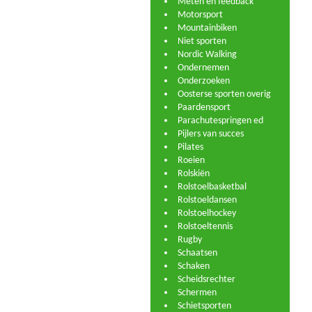
Meten en feedback
Motorsport
Mountainbiken
Niet sporten
Nordic Walking
Ondernemen
Onderzoeken
Oosterse sporten overig
Paardensport
Parachutespringen ed
Pijlers van succes
Pilates
Roeien
Rolskiën
Rolstoelbasketbal
Rolstoeldansen
Rolstoelhockey
Rolstoeltennis
Rugby
Schaatsen
Schaken
Scheidsrechter
Schermen
Schietsporten