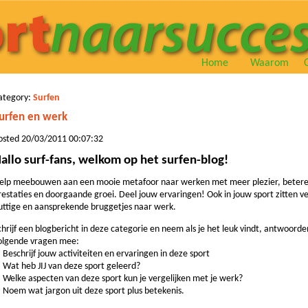
Home
Waarom
ategory:
Surfen
urfen en werk
osted 20/03/2011 00:07:32
allo surf-fans, welkom op het surfen-blog!
elp meebouwen aan een mooie metafoor naar werken met meer plezier, beter
restaties en doorgaande groei. Deel jouw ervaringen! Ook in jouw sport zitten ve
uttige en aansprekende bruggetjes naar werk.
chrijf een blogbericht in deze categorie en neem als je het leuk vindt, antwoorde
olgende vragen mee:
. Beschrijf jouw activiteiten en ervaringen in deze sport
. Wat heb JIJ van deze sport geleerd?
. Welke aspecten van deze sport kun je vergelijken met je werk?
. Noem wat jargon uit deze sport plus betekenis.