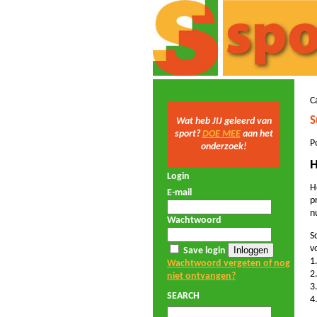
C
S
Wat heb JIJ geleerd van
sport?
DOE MEE
aan het
P
onderzoek!
H
Login
H
E-mail
p
n
Wachtwoord
S
v
Save login
1
Wachtwoord vergeten of nog
2
niet ontvangen?
3
SEARCH
4