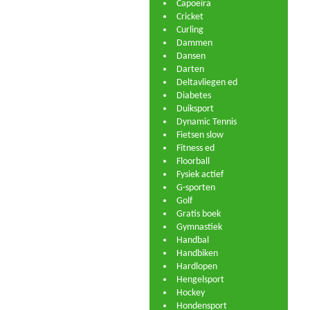
Capoeira
Cricket
Curling
Dammen
Dansen
Darten
Deltavliegen ed
Diabetes
Duiksport
Dynamic Tennis
Fietsen slow
Fitness ed
Floorball
Fysiek actief
G-sporten
Golf
Gratis boek
Gymnastiek
Handbal
Handbiken
Hardlopen
Hengelsport
Hockey
Hondensport