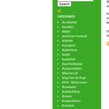
A
a
All
E
CATEGORIES
m
Acrobatiek
k
Aerobics
D
Aikido
H
American Football
Atletiek
Autosport
Badminton
Ballet
Basketbal
Beachvolleybal
Bergwandelen
Biljarten ed
Blog Han de Regt
BMX - fietscrossen
Bobsleeën
Bodybuilding
Boksen
Boogschieten
Bossabal