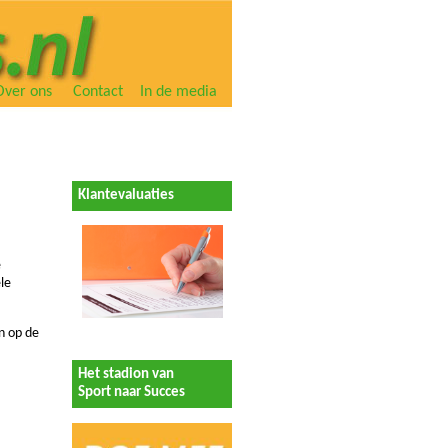
Over ons
Contact
In de media
Klantevaluaties
e
le
n op de
Het stadion van
Sport naar Succes