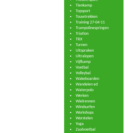
Tienkamp
Topsport
Touwtrekken
Training 27-04-11
Trampolinespringen
Triatlon
TRX
Turnen
Uitspraken
Ultralopen
Vijfkamp
Voetbal
Volleybal
Wakeboarden
Wandelen ed
Waterpolo
Werken
Wielrennen
Windsurfen
Workshops
Worstelen
Yoga
Zaalvoetbal