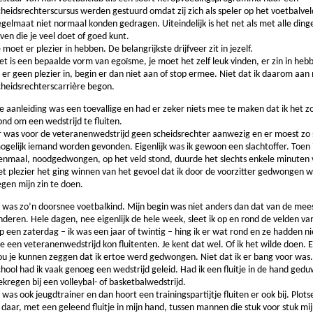
cheidsrechterscursus werden gestuurd omdat zij zich als speler op het voetbalve
egelmaat niet normaal konden gedragen. Uiteindelijk is het net als met alle ding
even die je veel doet of goed kunt.
e moet er plezier in hebben. De belangrijkste drijfveer zit in jezelf.
et is een bepaalde vorm van egoïsme, je moet het zelf leuk vinden, er zin in heb
e er geen plezier in, begin er dan niet aan of stop ermee. Niet dat ik daarom aan 
cheidsrechterscarrière begon.
e aanleiding was een toevallige en had er zeker niets mee te maken dat ik het zo
ond om een wedstrijd te ﬂuiten.
r was voor de veteranenwedstrijd geen scheidsrechter aanwezig en er moest zo 
ogelijk iemand worden gevonden. Eigenlijk was ik gewoon een slachtoffer. Toen 
enmaal, noodgedwongen, op het veld stond, duurde het slechts enkele minuten
et plezier het ging winnen van het gevoel dat ik door de voorzitter gedwongen w
egen mijn zin te doen.
k was zo’n doorsnee voetbalkind. Mijn begin was niet anders dan dat van de mee
nderen. Hele dagen, nee eigenlijk de hele week, sleet ik op en rond de velden v
p een zaterdag – ik was een jaar of twintig – hing ik er wat rond en ze hadden 
ie een veteranenwedstrijd kon ﬂuitenten. Je kent dat wel. Of ik het wilde doen. E
ou je kunnen zeggen dat ik ertoe werd gedwongen. Niet dat ik er bang voor was
chool had ik vaak genoeg een wedstrijd geleid. Had ik een ﬂuitje in de hand ged
ekregen bij een volleybal- of basketbalwedstrijd.
k was ook jeugdtrainer en dan hoort een trainingspartijtje ﬂuiten er ook bij. Plotse
k daar, met een geleend ﬂuitje in mijn hand, tussen mannen die stuk voor stuk mi