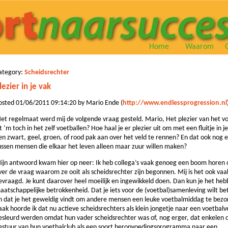
Home
Waarom
ategory:
Scheidsrechter
lezier in je vak
osted 01/06/2011 09:14:20 by Mario Ende (
http://www.endlessprogression.nl
et regelmaat werd mij de volgende vraag gesteld. Mario, Het plezier van het v
it ’m toch in het zelf voetballen? Hoe haal je er plezier uit om met een ﬂuitje in j
en zwart, geel, groen, of rood pak aan over het veld te rennen? En dat ook nog 
ussen mensen die elkaar het leven alleen maar zuur willen maken?
ijn antwoord kwam hier op neer: Ik heb collega’s vaak genoeg een boom horen 
ver de vraag waarom ze ooit als scheidsrechter zijn begonnen. Mij is het ook vaa
evraagd. Je kunt daarover heel moeilijk en ingewikkeld doen. Dan kun je het he
aatschappelijke betrokkenheid. Dat je iets voor de (voetbal)samenleving wilt b
n dat je het geweldig vindt om andere mensen een leuke voetbalmiddag te bezo
aak hoorde ik dat nu actieve scheidsrechters als klein jongetje naar een voetbalv
esleurd werden omdat hun vader scheidsrechter was of, nog erger, dat enkelen 
estuur van hun voetbalclub als een soort heropvoedingsprogramma naar een