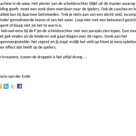
achine in de soep. Het plezier van de scheidsrechter blijkt uit de manier waarop 
eiding geeft; moet een vonk doen overslaan naar de spelers. Ook de coaches en h
ubliek kan hij daarmee beïnvloeden. Trek je niets aan van een slecht veld, incomp
inder gemotiveerde teams of van het weer. Loop niet met een beteuterd gezicht
egent of klaag niet als het te warm is.
k heb wel eens bij de F’jes de scheidsrechter met een paraplu zien lopen. Dan mo
iet gek vinden als de kinderen ook gaan klagen over de regen. Denk aan het
egenovergestelde: het regent en jij stapt vrolijk het veld op.Moet je eens oplett
oor effect dat heeft op de spelers.
n trouwens, tussen de druppels is het altijd droog....
ario van der Ende