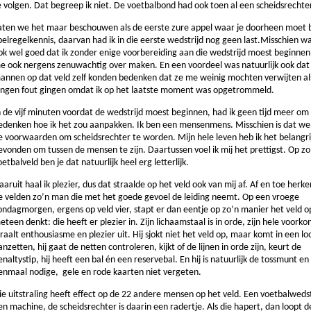
e volgen. Dat begreep ik niet. De voetbalbond had ook toen al een scheidsrechte
aten we het maar beschouwen als de eerste zure appel waar je doorheen moet b
pelregelkennis, daarvan had ik in die eerste wedstrijd nog geen last.Misschien w
ok wel goed dat ik zonder enige voorbereiding aan die wedstrijd moest beginnen.
e ook nergens zenuwachtig over maken. En een voordeel was natuurlijk ook dat 
annen op dat veld zelf konden bedenken dat ze me weinig mochten verwijten al
ingen fout gingen omdat ik op het laatste moment was opgetrommeld.
n de vijf minuten voordat de wedstrijd moest beginnen, had ik geen tijd meer om
edenken hoe ik het zou aanpakken. Ik ben een mensenmens. Misschien is dat we
e voorwaarden om scheidsrechter te worden. Mijn hele leven heb ik het belangri
evonden om tussen de mensen te zijn. Daartussen voel ik mij het prettigst. Op zo
oetbalveld ben je dat natuurlijk heel erg letterlijk.
aaruit haal ik plezier, dus dat straalde op het veld ook van mij af. Af en toe herke
e velden zo’n man die met het goede gevoel de leiding neemt. Op een vroege
ondagmorgen, ergens op veld vier, stapt er dan eentje op zo’n manier het veld op
eteen denkt: die heeft er plezier in. Zijn lichaamstaal is in orde, zijn hele voork
traalt enthousiasme en plezier uit. Hij sjokt niet het veld op, maar komt in een l
anzetten, hij gaat de netten controleren, kijkt of de lijnen in orde zijn, keurt de
enaltystip, hij heeft een bal én een reservebal. En hij is natuurlijk de tossmunt en
enmaal nodige, gele en rode kaarten niet vergeten.
ie uitstraling heeft effect op de 22 andere mensen op het veld. Een voetbalwedstr
en machine, de scheidsrechter is daarin een radertje. Als die hapert, dan loopt d