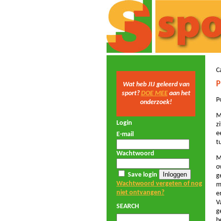
C
P
Wat heb JIJ geleerd van
sport?
DOE MEE
aan het
P
onderzoek!
M
Login
z
e
E-mail
t
Wachtwoord
M
o
Save login
g
Wachtwoord vergeten of nog
m
niet ontvangen?
e
V
SEARCH
g
b