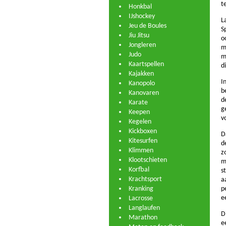
t
Honkbal
IJshockey
L
Jeu de Boules
S
Jiu Jitsu
o
Jongleren
m
Judo
m
Kaartspellen
d
Kajakken
I
Kanopolo
b
Kanovaren
d
Karate
g
Keepen
v
Kegelen
Kickboxen
D
Kitesurfen
d
Klimmen
z
Klootschieten
m
Korfbal
s
Krachtsport
a
Kranking
p
e
Lacrosse
Langlaufen
D
Marathon
e