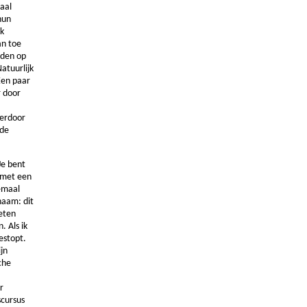
aal
hun
uk
an toe
dden op
Natuurlijk
 Een paar
r door
 erdoor
lde
Je bent
s met een
lemaal
haam: dit
weten
 Als ik
estopt.
jn
che
r
scursus