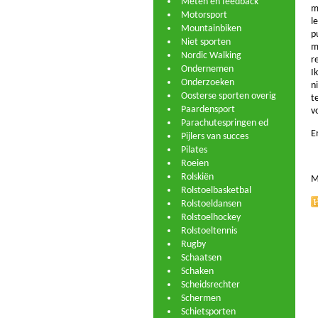
Meten en feedback
m
Motorsport
l
Mountainbiken
p
Niet sporten
m
Nordic Walking
r
Ondernemen
I
Onderzoeken
n
Oosterse sporten overig
t
Paardensport
v
Parachutespringen ed
E
Pijlers van succes
Pilates
Roeien
Rolskiën
M
Rolstoelbasketbal
Rolstoeldansen
Rolstoelhockey
Rolstoeltennis
Rugby
Schaatsen
Schaken
Scheidsrechter
Schermen
Schietsporten