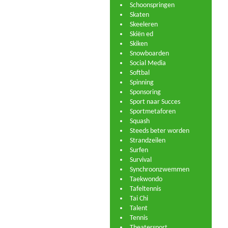
Schoonspringen
Skaten
Skeeleren
Skiën ed
Skiken
Snowboarden
Social Media
Softbal
Spinning
Sponsoring
Sport naar Succes
Sportmetaforen
Squash
Steeds beter worden
Strandzeilen
Surfen
Survival
Synchroonzwemmen
Taekwondo
Tafeltennis
Tai Chi
Talent
Tennis
Theatersport