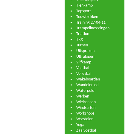
Tienkamp
Topsport
Touwtrekken
Training 27-04-11
Trampolinespringen
Triatlon
TRX
Turnen
Uitspraken
Ultralopen
Vijfkamp
Voetbal
Volleybal
Wakeboarden
Wandelen ed
Waterpolo
Werken
Wielrennen
Windsurfen
Workshops
Worstelen
Yoga
Zaalvoetbal