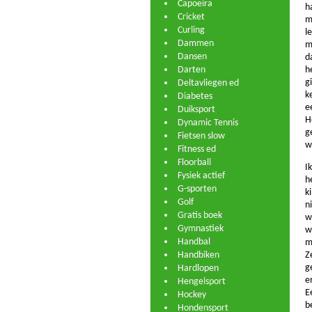
Capoeira
h
Cricket
m
Curling
l
Dammen
m
Dansen
d
Darten
h
g
Deltavliegen ed
k
Diabetes
e
Duiksport
H
Dynamic Tennis
g
Fietsen slow
w
Fitness ed
Floorball
I
Fysiek actief
h
G-sporten
k
Golf
n
Gratis boek
w
Gymnastiek
w
Handbal
m
Handbiken
Z
g
Hardlopen
e
Hengelsport
E
Hockey
b
Hondensport