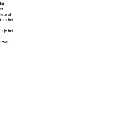
hij
et
lete of
 als het
et je het
en wat