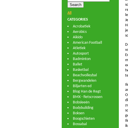
s
r
All
l
CATEGORIES
J
H
Acrobatiek
j
Aerobics
s
Aikido
American Football
D
Atletiek
v
Autosport
E
Badminton
m
Ballet
e
Basketbal
h
Beachvolleybal
t
Bergwandelen
I
Biljarten ed
a
Blog Han de Regt
O
BMX - fietscrossen
d
Bobsleeën
z
Bodybuilding
s
Boksen
g
Boogschieten
I
Bossabal
i