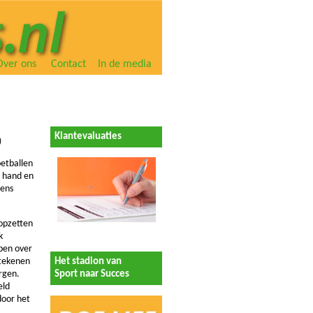
Over ons
Contact
In de media
Klantevaluaties
)
oetballen
e hand en
eens
opzetten
k
bben over
Het stadion van
etekenen
Sport naar Succes
rgen.
eld
door het