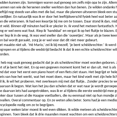
adden kunnen zijn. Sommigen waren oud genoeg om zelfs mijn opa te zijn. Allem
annen van wie de hersenen sneller werkten dan hun benen. Ze wilden ondanks 
eeftijd nog steeds van alles met die bal, maar die plannen uitvoeren bleek een st
oeilijker. En natuurlijk was ik er door het leeftijdsverschil fysiek heel wat beter a
an die veteranen. Ik had een kwartje bij me om te tossen. Daar stond ik dan, mi
et veld. Binnen vijf minuten had ik er plezier in. Ik vond het meteen fantastisch. 
ing er wel eens wat fout. Riep ik ‘handsbal’ en vergat ik op het ﬂuitje te blazen.
eer liep ik in de weg. Ik was veel sneller dan die ‘ouwetjes’. Maar als je twee kee
en bal wordt geraakt, zorg je er wel voor dat dit niet meer gebeurt.
et maakte niet uit. ‘Hé Mario,’ zei ik bij mezelf, ‘je bent schéídsrechter.’ Ik werd
egrepen en al tijdens die wedstrijd bedacht ik dat ik een echte scheidsrechter wi
orden.
k heb nog vaak genoeg gedacht dat je als scheidsrechter moet worden geboren. 
et of je bent het niet. En op een gegeven moment komt het er dan uit. Het is al
ind dat voor het eerst een piano hoort of een ﬁets ziet staan. Het begrijpt er he
iets van hoe het werkt, wat het moet doen, maar het kind voelt met zijn hele lic
il ik, ik wil het proberen. Het overkwam mij met dat ﬂuitje.. Zonder precies te 
aaraan ik begon. Wat kan het jou dan schelen dat er wat naar je wordt geroepen.
e daarvan iets had aangetrokken, was ik er al tijdens die eerste wedstrijd mee g
eker daar tussen al die Haagse voetballers, die nu eenmaal niet op hun mondje zi
evallen. Overal commentaar op. En ze weten alles beter. Soms had je een medis
ncyclopedie nodig om ze te begrijpen.
en paar weken later moest ik wel even slikken. Ik wilde meteen als scheidsrechte
eginnen. Toen bleek dat ik drie maanden moest wachten om een scheidsrechter