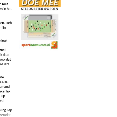
ld met
en in het
ben. Heb
mijn
 leuk
snel
ik daar
 voordat
as iets
ste
an ADO.
niemand
igenlijk
. Op
uwd
ling liep
jn vader