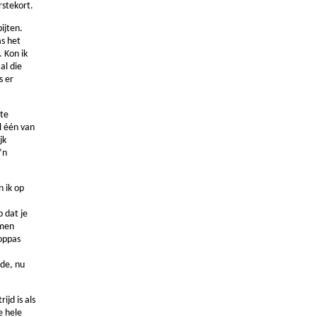
rstekort.
ijten.
as het
 Kon ik
al die
s er
 te
l één van
jk
’n
n ik op
 dat je
omen
ooppas
 de, nu
ijd is als
e hele