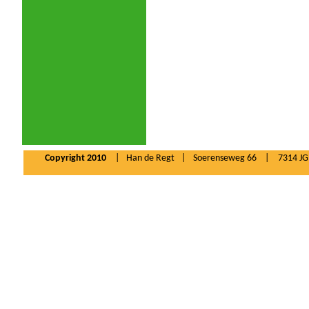
Copyright 2010
|
Han de Regt
|
Soerenseweg 66
|
7314 JG